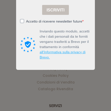
Via Nicolino di Galasso 19, 47899
Serravalle, Z.I. Galazzano, RSM
Tel (+378) 0549 903519
Email info@bewell.bio
ACCOUNT
Privacy Policy
Cookies Policy
Condizioni di Vendita
Catalogo Rivendita
SERVIZI