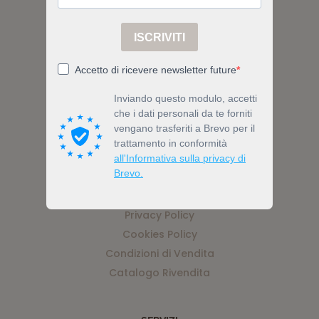
Via Nicolino di Galasso 19, 47899
Serravalle, Z.I. Galazzano, RSM
Tel (+378) 0549 903519
Email info@bewell.bio
ACCOUNT
Privacy Policy
Cookies Policy
Condizioni di Vendita
Catalogo Rivendita