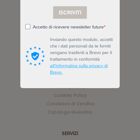
Via Nicolino di Galasso 19, 47899
Serravalle, Z.I. Galazzano, RSM
Tel (+378) 0549 903519
Email info@bewell.bio
ACCOUNT
Privacy Policy
Cookies Policy
Condizioni di Vendita
Catalogo Rivendita
SERVIZI