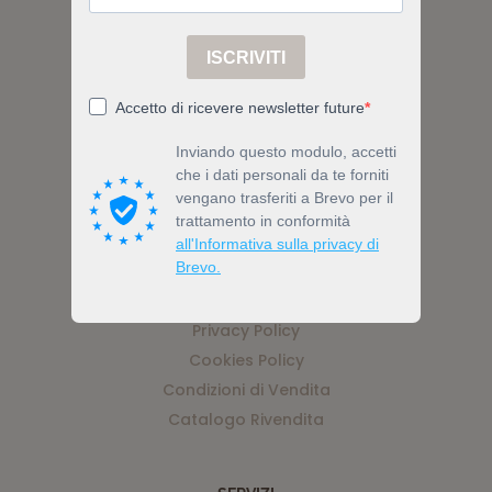
Via Nicolino di Galasso 19, 47899
Serravalle, Z.I. Galazzano, RSM
Tel (+378) 0549 903519
Email info@bewell.bio
ACCOUNT
Privacy Policy
Cookies Policy
Condizioni di Vendita
Catalogo Rivendita