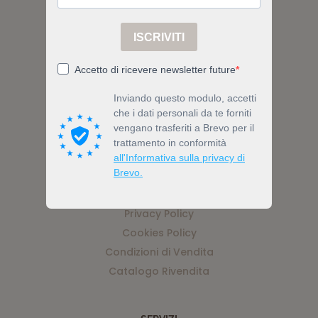
Via Nicolino di Galasso 19, 47899
Serravalle, Z.I. Galazzano, RSM
Tel (+378) 0549 903519
Email info@bewell.bio
ACCOUNT
Privacy Policy
Cookies Policy
Condizioni di Vendita
Catalogo Rivendita