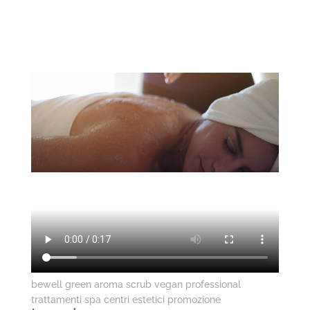
bewell green aroma scrub vegan professional
trattamenti spa centri estetici promozione