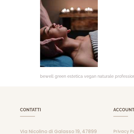
bewell green estetica vegan naturale professiona
CONTATTI
ACCOUN
Via Nicolino di Galasso 19, 47899
Privacy P