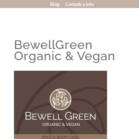
Blog
Contatti e info
BewellGreen
Organic & Vegan