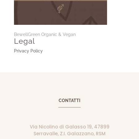
BewellGreen Organic & Vegan
Legal
Privacy Policy
CONTATTI
Via Nicolino di Galasso 19, 47899
Serravalle, Z.I. Galazzano, RSM