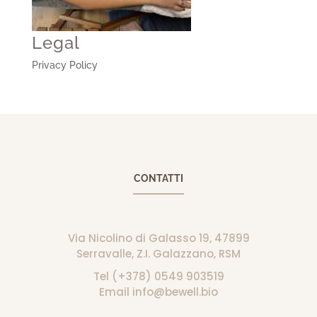
Legal
Privacy Policy
CONTATTI
Via Nicolino di Galasso 19, 47899
Serravalle, Z.I. Galazzano, RSM
Tel (+378) 0549 903519
Email info@bewell.bio