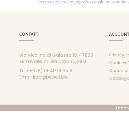
corso estetica vegan professionale massaggio 
CONTATTI
ACCOUN
Via Nicolino di Galasso 19, 47899
Privacy P
Serravalle, Z.I. Galazzano, RSM
Cookies P
Tel (+378) 0549 903519
Condizion
Email info@bewell.bio
Catalogo
Labor