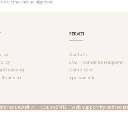
viso eterna antiage giappone
T
SERVIZI
olicy
Contatti
olicy
FAQ – Domande Frequenti
i di Vendita
Conto Terzi
 Rivendita
Apri con noi
atoires BeWell Srl – COE SM21413 – Web Support by
Andrea Mi