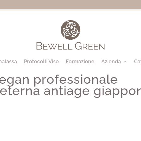
halassa
Protocolli Viso
Formazione
Azienda
Ca
vegan professionale
 eterna antiage giappo