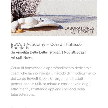
BeWell Academy – Corso Thalasso
Specialist
da
Angelita Della Bella Terpolilli
|
Nov 28, 2022
|
Articoli
,
News
Corso di formazione e approfondimento dedicato ai
clienti che hanno inserito il metodo di rimodellamento
del corpo BeWell Green. Gli argomenti trattati
permettono un utilizzo mirato e consapevole degli
attivi marini, sfruttando appieno i benefici della
talassoterapia...